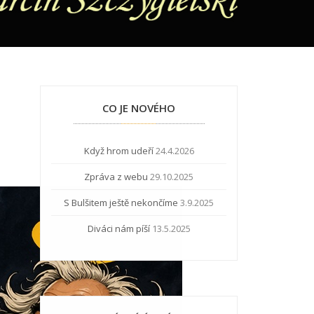
CO JE NOVÉHO
Když hrom udeří
24.4.2026
Zpráva z webu
29.10.2025
S Bulšitem ještě nekončíme
3.9.2025
Diváci nám píší
13.5.2025