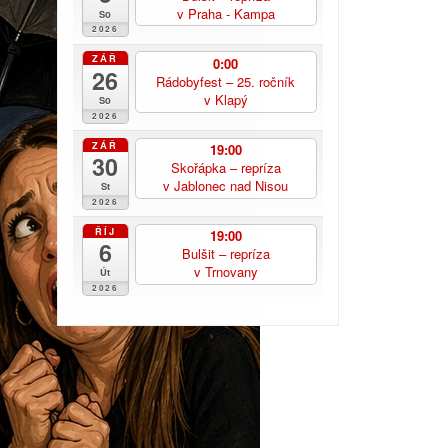
v Praha - Kampa
So
2026
ZÁŘ
0:00
26
Rádobyfest – 25. ročník
v Klapý
So
2026
ZÁŘ
19:00
30
Skořápka – repríza
v Jablonec nad Nisou
St
2026
ŘÍJ
19:00
6
Bulšit – repríza
v Trnovany
Út
2026