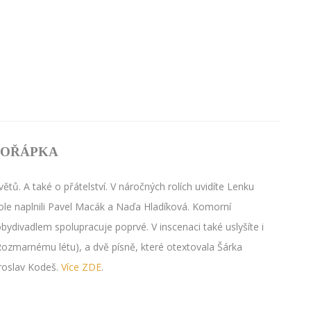
KOŘÁPKA
tů. A také o přátelství. V náročných rolích uvidíte Lenku
le naplnili Pavel Macák a Naďa Hladíková. Komorní
bydivadlem spolupracuje poprvé. V inscenaci také uslyšíte i
Rozmarnému létu), a dvě písně, které otextovala Šárka
roslav Kodeš.
Více ZDE
.