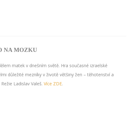
O NA MOZKU
dělem matek v dnešním světě. Hra současné izraelské
lmi důležité mezníky v životě většiny žen – těhotenství a
. Režie Ladislav Valeš.
Více ZDE
.