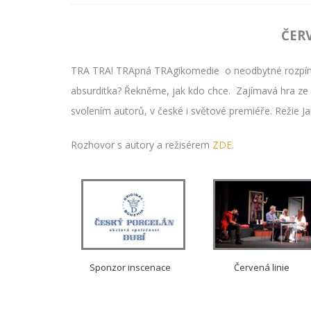
ČER
TRA TRA! TRApná TRAgikomedie o neodbytné rozpínav
absurditka? Řekněme, jak kdo chce. Zajímavá hra ze 
svolením autorů, v české i světové premiéře. Režie J
Rozhovor s autory a režisérem
ZDE.
Červená linie
Sponzor inscenace