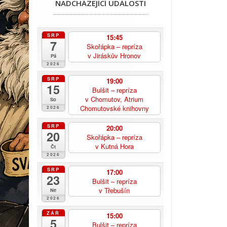
NADCHÁZEJÍCÍ UDÁLOSTI
SRP
15:45
7
Skořápka – repríza
v Jiráskův Hronov
Pá
2026
SRP
19:00
15
Bulšit – repríza
v Chomutov, Atrium
So
Chomutovské knihovny
2026
SRP
20:00
20
Skořápka – repríza
v Kutná Hora
Čt
2026
SRP
17:00
23
Bulšit – repríza
v Třebušín
Ne
2026
ZÁŘ
15:00
5
Bulšit – repríza