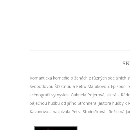
S
Romantická komedie o ženách z různých sociálních svě
Svobodovou Šťastnou a Petru Maťákovou. Epizodní ro
scénografii vymyslela Gabriela Pojerová, která s Rádo
báječnou hudbu od Jiřího Strohnera (autora hudby k 
Kavanová a nazpívala Petra Studničková. Režii má Ja