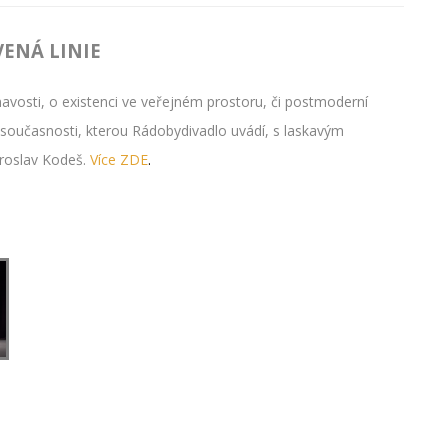
VENÁ LINIE
osti, o existenci ve veřejném prostoru, či postmoderní
současnosti, kterou Rádobydivadlo uvádí, s laskavým
aroslav Kodeš.
Více ZDE
.