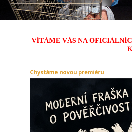
VÍTÁME VÁS NA OFICIÁLN
K
Chystáme novou premiéru