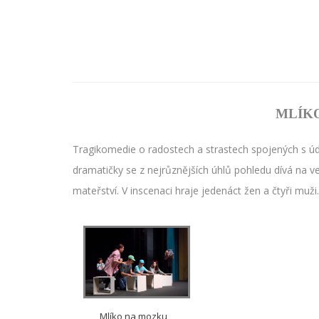
MLÍK
Tragikomedie o radostech a strastech spojených s ú
dramatičky se z nejrůznějších úhlů pohledu dívá na ve
mateřství. V inscenaci hraje jedenáct žen a čtyři muži
Mlíko na mozku