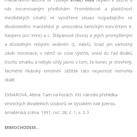
nás inscenovaným předlohám. Proměnlivost a plastičnost
mezilidských vztahů ve vyostřené situaci rozpadajícího se
dlouholetého manželství je umocněna hereckým koncertem K.
Kaspera (
sic!
Imre) a L. Štěpánové (Dora) a jejich promyšleným
a důsledným režijním vedením (L. Valeš). Snad jen samotný
závěr inscenace, v němž se ozve výstřel, vnesl do řad diváků
trochu zmatku a nebylo vždy jasno v tom, že konec je otevřený.
Nicméně hluboký emotivní zážitek tato nejasnost nemohla
zkalit.
EXNAROVÁ, Alena. Tam na horách. XXI. národní přehlídka
vesnických divadelních souborů ve Vysokém nad Jizerou.
Amatérská scéna. 1991, roč. 28, č. 1, s. 2-3
MIMOCHODEM…