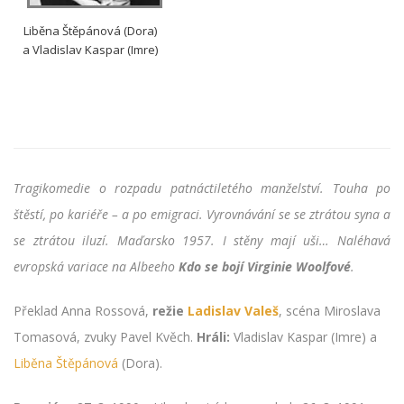
Liběna Štěpánová (Dora)
a Vladislav Kaspar (Imre)
Tragikomedie o rozpadu patnáctiletého manželství. Touha po
štěstí, po kariéře – a po emigraci. Vyrovnávání se se ztrátou syna a
se ztrátou iluzí. Maďarsko 1957. I stěny mají uši… Naléhavá
evropská variace na Albeeho
Kdo se bojí Virginie Woolfové
.
Překlad Anna Rossová,
režie
Ladislav Valeš
, scéna Miroslava
Tomasová, zvuky Pavel Kvěch.
Hráli:
Vladislav Kaspar (Imre) a
Liběna Štěpánová
(Dora).