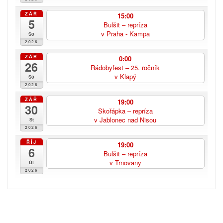
ZÁŘ
15:00
5
Bulšit – repríza
v Praha - Kampa
So
2026
ZÁŘ
0:00
26
Rádobyfest – 25. ročník
v Klapý
So
2026
ZÁŘ
19:00
30
Skořápka – repríza
v Jablonec nad Nisou
St
2026
ŘÍJ
19:00
6
Bulšit – repríza
v Trnovany
Út
2026