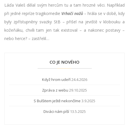
Láďa Valeš dělal svým hercům tu a tam hrozné věci. Například
při jedné repríze tragikomedie
Vrhači nožů
– hrála se v době, kdy
byly zpřístupněny svazky StB – přišel na jeviště v klobouku a
kožeňáku, chvíli tam jen tak existoval – a nakonec postavy –
nebo herce? – zastřelil…
CO JE NOVÉHO
Když hrom udeří
24.4.2026
Zpráva z webu
29.10.2025
S Bulšitem ještě nekončíme
3.9.2025
Diváci nám píší
13.5.2025