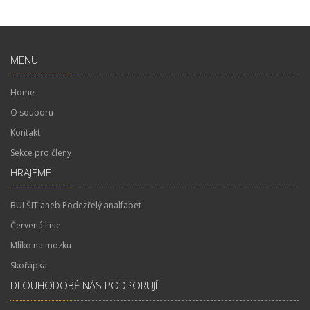
MENU
Home
O souboru
Kontakt
Sekce pro členy
HRAJEME
BULŠIT aneb Podezřelý analfabet
Červená linie
Mlíko na mozku
Skořápka
DLOUHODOBĚ NÁS PODPORUJÍ