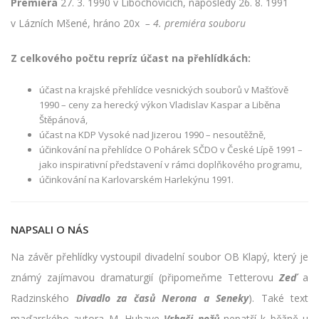
Premiéra
27. 3. 1990 v Libochovicích, naposledy 26. 8. 1991
v Lázních Mšené, hráno 20x
– 4. premiéra souboru
Z celkového počtu repríz účast na přehlídkách:
účast na krajské přehlídce vesnických souborů v Mašťově
1990 – ceny za herecký výkon Vladislav Kaspar a Liběna
Štěpánová,
účast na KDP Vysoké nad Jizerou 1990 – nesoutěžně,
účinkování na přehlídce O Pohárek SČDO v České Lípě 1991 –
jako inspirativní představení v rámci doplňkového programu,
účinkování na Karlovarském Harlekýnu 1991.
NAPSALI O NÁS
Na závěr přehlídky vystoupil divadelní soubor OB Klapý, který je
známý zajímavou dramaturgií (připomeňme Tetterovu
Zeď
a
Radzinského
Divadlo za časů Nerona a Seneky
). Také text
maďarského autora M. Hubaye
Vrhači nožů
nepatří k běžně u