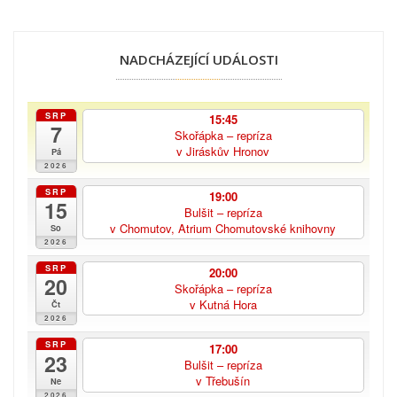
NADCHÁZEJÍCÍ UDÁLOSTI
SRP
15:45
7
Skořápka – repríza
v Jiráskův Hronov
Pá
2026
SRP
19:00
15
Bulšit – repríza
v Chomutov, Atrium Chomutovské knihovny
So
2026
SRP
20:00
20
Skořápka – repríza
v Kutná Hora
Čt
2026
SRP
17:00
23
Bulšit – repríza
v Třebušín
Ne
2026